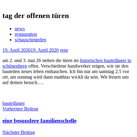
tag der offenen türen
news
restauration
schauschmieden
19. April 2026
19. April 2026
rene
am 2. und 3. mai 26 stehen die türen im
historischen bauteillager in
schönenberg
offen. Verschiedene handwerker zeigen, wie sie den
bauteilen neues leben einhauchen. Ich bin nur am samstag 2.5 vor
ort, am sonntag wird dann matthias wickli da sein. Wir freuen uns
auf deinen besuch….
Schlagwörter
bauteillager
Beitragsnavigation
Vorheriger Beitrag
eine besondere familienschelle
Nächster Beitrag