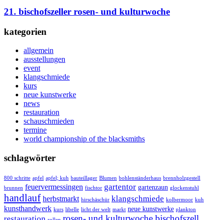
21. bischofszeller rosen- und kulturwoche
kategorien
allgemein
ausstellungen
event
klangschmiede
kurs
neue kunstwerke
news
restauration
schauschmieden
termine
world championship of the blacksmiths
schlagwörter
800 schritte
apfel
apfel; kuh
bauteillager
Blumen
bohlenständerhaus
brennholzgestell
gartentor
feuervermessingen
gartenzaun
brunnen
fischtor
glockenstuhl
handlauf
klangschmiede
herbstmarkt
hirschäschür
kolbermoor
kuh
kunsthandwerk
neue kunstwerke
kurs
libelle
licht der welt
markt
plankton
rosen- und kulturwoche bischofszell
restauration
rollen