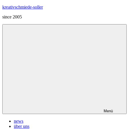
Zum
kreativschmiede-soller
Inhalt
since 2005
springen
Menü
news
über uns