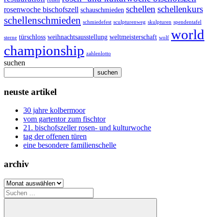
schellen
schellenkurs
rosenwoche bischofszell
schauschmieden
schellenschmieden
schmiedefest
sculpturenweg
skulpturen
spendentafel
world
türschloss
weihnachtsausstellung
weltmeisterschaft
sterne
wolf
championship
zahlenlotto
suchen
suchen
neuste artikel
30 jahre kolbermoor
vom gartentor zum fischtor
21. bischofszeller rosen- und kulturwoche
tag der offenen türen
eine besondere familienschelle
archiv
archiv
Suchen
nach: