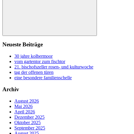
Suchen
Neueste Beiträge
30 jahre kolbermoor
vom gartentor zum fischtor
21. bischofszeller rosen- und kulturwoche
tag der offenen türen
eine besondere familienschelle
Archiv
August 2026
Mai 2026
April 2026
Dezember 2025
Oktober 2025
September 2025
August 2025