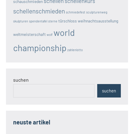
schellen
schellenkurs
schauschmieden
schellenschmieden
schmiedefest
sculpturenweg
türschloss
weihnachtsausstellung
skulpturen
spendentafel
sterne
world
weltmeisterschaft
wolf
championship
zahlenlotto
suchen
suchen
neuste artikel