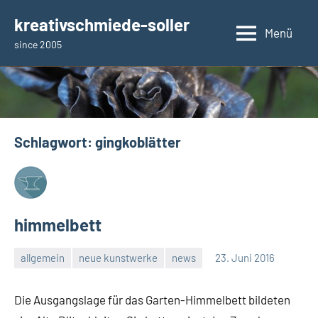
Zum
kreativschmiede-soller
Inhalt
Menü
since 2005
springen
Schlagwort:
gingkoblätter
himmelbett
allgemein
neue kunstwerke
news
23. Juni 2016
Samuel
Mosimann
Die Ausgangslage für das Garten-Himmelbett bildeten