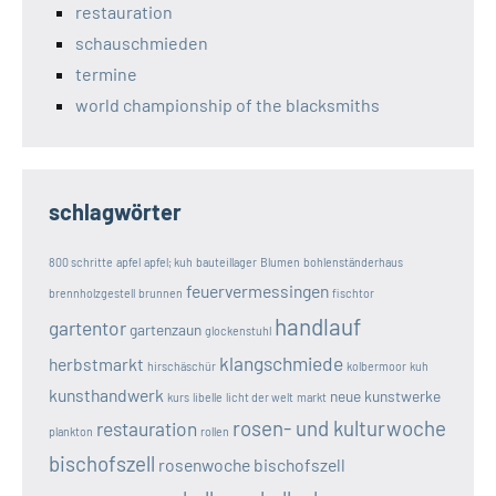
restauration
schauschmieden
termine
world championship of the blacksmiths
schlagwörter
800 schritte
apfel
apfel; kuh
bauteillager
Blumen
bohlenständerhaus
feuervermessingen
brennholzgestell
brunnen
fischtor
handlauf
gartentor
gartenzaun
glockenstuhl
klangschmiede
herbstmarkt
hirschäschür
kolbermoor
kuh
kunsthandwerk
neue kunstwerke
kurs
libelle
licht der welt
markt
rosen- und kulturwoche
restauration
plankton
rollen
bischofszell
rosenwoche bischofszell