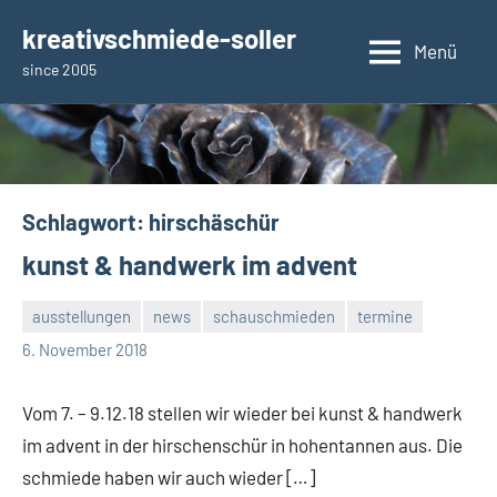
Zum
kreativschmiede-soller
Inhalt
Menü
since 2005
springen
Schlagwort:
hirschäschür
kunst & handwerk im advent
ausstellungen
news
schauschmieden
termine
rene
6. November 2018
Vom 7. – 9.12.18 stellen wir wieder bei kunst & handwerk
im advent in der hirschenschür in hohentannen aus. Die
schmiede haben wir auch wieder […]