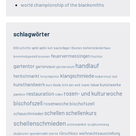
world championship of the blacksmiths
schlagwörter
800 schritte
apfel
apfel; kuh
bauteillager
Blumen
bohlenständerhaus
feuervermessingen
brennholzgestell
brunnen
fischtor
handlauf
gartentor
gartenzaun
glockenstuhl
klangschmiede
herbstmarkt
hirschäschür
kolbermoor
kuh
kunsthandwerk
neue kunstwerke
kurs
libelle
licht der welt
markt
rosen- und kulturwoche
restauration
plankton
rollen
bischofszell
rosenwoche bischofszell
schellen
schellenkurs
schauschmieden
schellenschmieden
schmiedefest
sculpturenweg
türschloss
weihnachtsausstellung
skulpturen
spendentafel
sterne