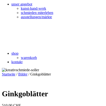
unser angebot
kunst-hand-werk
schmieden miterleben
ausstellungen/märkte
shop
warenkorb
kontakt
Startseite
/
Bilder
/ Ginkgoblätter
Ginkgoblätter
510.00
CHF