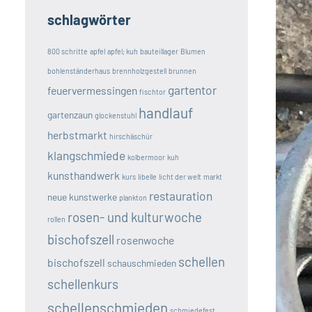
schlagwörter
800 schritte
apfel
apfel; kuh
bauteillager
Blumen
bohlenständerhaus
brennholzgestell
brunnen
gartentor
feuervermessingen
fischtor
handlauf
gartenzaun
glockenstuhl
herbstmarkt
hirschäschür
klangschmiede
kolbermoor
kuh
kunsthandwerk
kurs
libelle
licht der welt
markt
restauration
neue kunstwerke
plankton
rosen- und kulturwoche
rollen
bischofszell
rosenwoche
schellen
bischofszell
schauschmieden
schellenkurs
schellenschmieden
schmiedefest