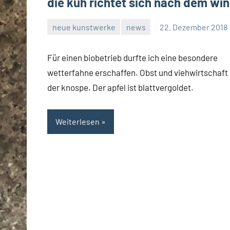
die kuh richtet sich nach dem wi
neue kunstwerke
news
22. Dezember 2018
rene
Für einen biobetrieb durfte ich eine besondere
wetterfahne erschaffen. Obst und viehwirtschaft
der knospe. Der apfel ist blattvergoldet.
Weiterlesen