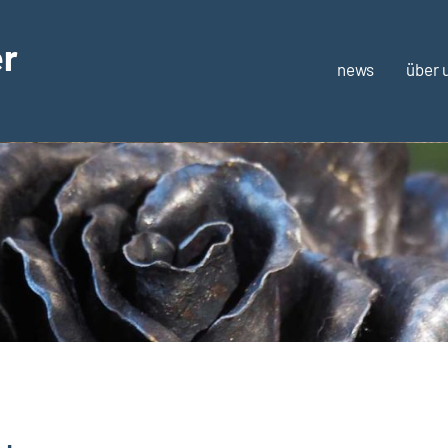
er
news
über 