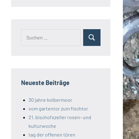
Suchen
Suchen
nach:
Neueste Beiträge
30 jahre kolbermoor
vom gartentor zum fischtor
21. bischofszeller rosen- und
kulturwoche
tag der offenen türen