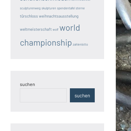
sculpturenweg
skulpturen
spendentafel
sterne
türschloss
weihnachtsausstellung
world
weltmeisterschaft
wolf
championship
zahlenlotto
suchen
suchen