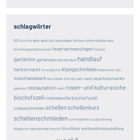
schlagwörter
800 schritte
apfel
apfel; kuh
bauteillager
Blumen
bohlenständerhaus
feuervermessingen
brennholzgestell
brunnen
fischtor
handlauf
gartentor
gartenzaun
glockenstuhl
klangschmiede
herbstmarkt
hirschäschür
kolbermoor
kuh
kunsthandwerk
neue kunstwerke
kurs
libelle
licht der welt
markt
rosen- und kulturwoche
restauration
plankton
rollen
bischofszell
rosenwoche bischofszell
schellen
schellenkurs
schauschmieden
schellenschmieden
schmiedefest
sculpturenweg
türschloss
weihnachtsausstellung
skulpturen
spendentafel
sterne