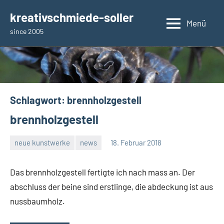
Zum
kreativschmiede-soller
Inhalt
Menü
since 2005
springen
Schlagwort:
brennholzgestell
brennholzgestell
neue kunstwerke
news
18. Februar 2018
rene
Das brennholzgestell fertigte ich nach mass an. Der
abschluss der beine sind erstlinge, die abdeckung ist aus
nussbaumholz.