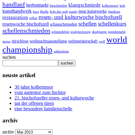
handlauf
klangschmiede
herbstmarkt
hirschäschür
kolbermoor
kuh
kunsthandwerk
neue kunstwerke
kurs
libelle
licht der welt
markt
plankton
rosen- und kulturwoche bischofszell
restauration
rollen
schellen
schellenkurs
rosenwoche bischofszell
schauschmieden
schellenschmieden
schmiedefest
sculpturenweg
skulpturen
spendentafel
world
türschloss
weihnachtsausstellung
weltmeisterschaft
sterne
wolf
championship
zahlenlotto
suchen
suchen
neuste artikel
30 jahre kolbermoor
vom gartentor zum fischtor
21. bischofszeller rosen- und kulturwoche
tag der offenen türen
eine besondere familienschelle
archiv
archiv