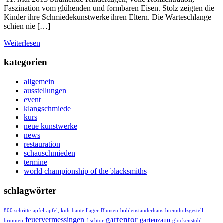
Faszination vom glühenden und formbaren Eisen. Stolz zeigten die
Kinder ihre Schmiedekunstwerke ihren Eltern. Die Warteschlange
schien nie […]
Weiterlesen
kategorien
allgemein
ausstellungen
event
klangschmiede
kurs
neue kunstwerke
news
restauration
schauschmieden
termine
world championship of the blacksmiths
schlagwörter
800 schritte
apfel
apfel; kuh
bauteillager
Blumen
bohlenständerhaus
brennholzgestell
gartentor
feuervermessingen
gartenzaun
brunnen
fischtor
glockenstuhl