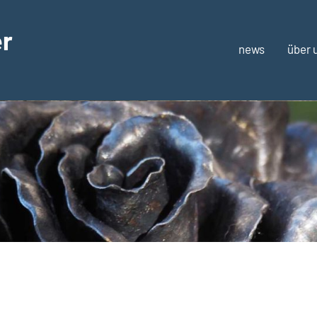
er
news
über 