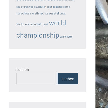
sculpturenweg
skulpturen
spendentafel
sterne
türschloss
weihnachtsausstellung
world
weltmeisterschaft
wolf
championship
zahlenlotto
suchen
suchen