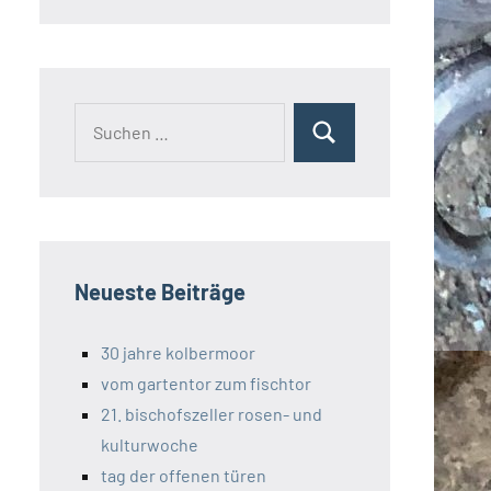
Suchen
Suchen
nach:
Neueste Beiträge
30 jahre kolbermoor
vom gartentor zum fischtor
21. bischofszeller rosen- und
kulturwoche
tag der offenen türen