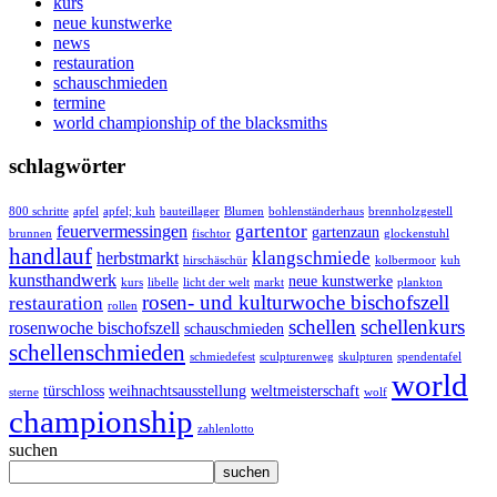
kurs
neue kunstwerke
news
restauration
schauschmieden
termine
world championship of the blacksmiths
schlagwörter
800 schritte
apfel
apfel; kuh
bauteillager
Blumen
bohlenständerhaus
brennholzgestell
gartentor
feuervermessingen
gartenzaun
brunnen
fischtor
glockenstuhl
handlauf
klangschmiede
herbstmarkt
hirschäschür
kolbermoor
kuh
kunsthandwerk
neue kunstwerke
kurs
libelle
licht der welt
markt
plankton
rosen- und kulturwoche bischofszell
restauration
rollen
schellen
schellenkurs
rosenwoche bischofszell
schauschmieden
schellenschmieden
schmiedefest
sculpturenweg
skulpturen
spendentafel
world
türschloss
weihnachtsausstellung
weltmeisterschaft
sterne
wolf
championship
zahlenlotto
suchen
suchen