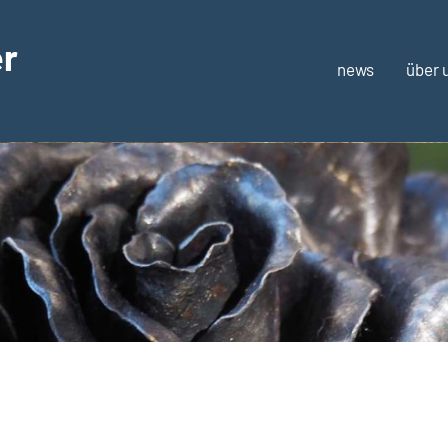
er
news
über 