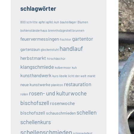
schlagwörter
800 schritte
apfel
apfel; kuh
bauteillager
Blumen
bohlenständerhaus
brennholzgestell
brunnen
gartentor
feuervermessingen
fischtor
handlauf
gartenzaun
glockenstuhl
herbstmarkt
hirschäschür
klangschmiede
kolbermoor
kuh
kunsthandwerk
kurs
libelle
licht der welt
markt
restauration
neue kunstwerke
plankton
rosen- und kulturwoche
rollen
bischofszell
rosenwoche
schellen
bischofszell
schauschmieden
schellenkurs
schellenschmieden
schmiedefest