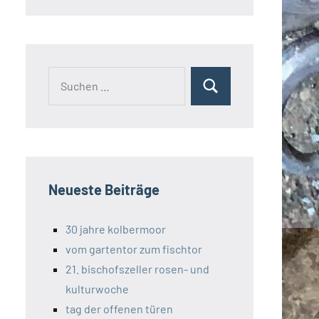
Suchen
Suchen
nach:
Neueste Beiträge
30 jahre kolbermoor
vom gartentor zum fischtor
21. bischofszeller rosen- und
kulturwoche
tag der offenen türen