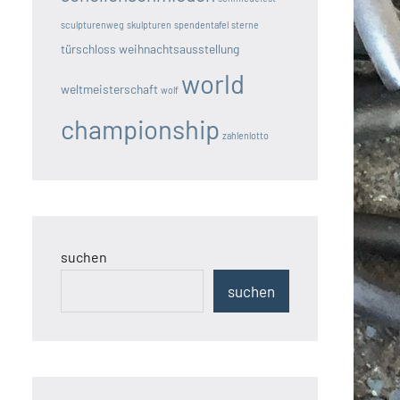
sculpturenweg
skulpturen
spendentafel
sterne
türschloss
weihnachtsausstellung
world
weltmeisterschaft
wolf
championship
zahlenlotto
suchen
suchen