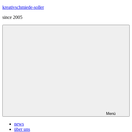
Zum
kreativschmiede-soller
Inhalt
since 2005
springen
Menü
news
über uns