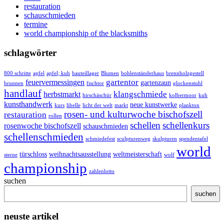
restauration
schauschmieden
termine
world championship of the blacksmiths
schlagwörter
800 schritte
apfel
apfel; kuh
bauteillager
Blumen
bohlenständerhaus
brennholzgestell
gartentor
feuervermessingen
gartenzaun
brunnen
fischtor
glockenstuhl
handlauf
klangschmiede
herbstmarkt
hirschäschür
kolbermoor
kuh
kunsthandwerk
neue kunstwerke
kurs
libelle
licht der welt
markt
plankton
rosen- und kulturwoche bischofszell
restauration
rollen
schellen
schellenkurs
rosenwoche bischofszell
schauschmieden
schellenschmieden
schmiedefest
sculpturenweg
skulpturen
spendentafel
world
türschloss
weihnachtsausstellung
weltmeisterschaft
sterne
wolf
championship
zahlenlotto
suchen
suchen
neuste artikel