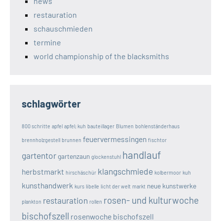
news
restauration
schauschmieden
termine
world championship of the blacksmiths
schlagwörter
800 schritte
apfel
apfel; kuh
bauteillager
Blumen
bohlenständerhaus
feuervermessingen
brennholzgestell
brunnen
fischtor
handlauf
gartentor
gartenzaun
glockenstuhl
klangschmiede
herbstmarkt
hirschäschür
kolbermoor
kuh
kunsthandwerk
neue kunstwerke
kurs
libelle
licht der welt
markt
rosen- und kulturwoche
restauration
plankton
rollen
bischofszell
rosenwoche bischofszell