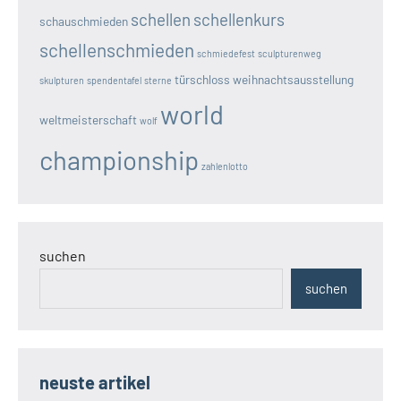
schellen
schellenkurs
schauschmieden
schellenschmieden
schmiedefest
sculpturenweg
türschloss
weihnachtsausstellung
skulpturen
spendentafel
sterne
world
weltmeisterschaft
wolf
championship
zahlenlotto
suchen
suchen
neuste artikel