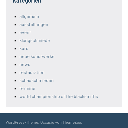
Kategorien
allgemein
ausstellungen
event
klangschmiede
kurs
neue kunstwerke
news
restauration
schauschmieden
termine
world championship of the blacksmiths
WordPress-Theme: Occasio von ThemeZee.