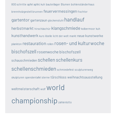
800 schritte
apfel
apfel; kuh
bauteillager
Blumen
bohlenständerhaus
feuervermessingen
brennholzgestell
brunnen
fischtor
handlauf
gartentor
gartenzaun
glockenstuhl
klangschmiede
herbstmarkt
hirschäschür
kolbermoor
kuh
kunsthandwerk
neue kunstwerke
kurs
libelle
licht der welt
markt
rosen- und kulturwoche
restauration
plankton
rollen
bischofszell
rosenwoche bischofszell
schellen
schellenkurs
schauschmieden
schellenschmieden
schmiedefest
sculpturenweg
türschloss
weihnachtsausstellung
skulpturen
spendentafel
sterne
world
weltmeisterschaft
wolf
championship
zahlenlotto