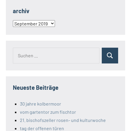
archiv
archiv
Suchen
Suchen
nach:
Neueste Beiträge
30 jahre kolbermoor
vom gartentor zum fischtor
21. bischofszeller rosen- und kulturwoche
tag der offenen türen