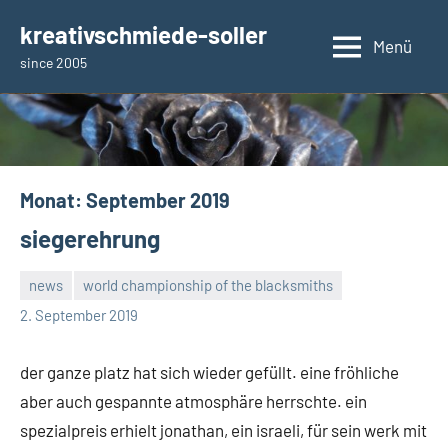
Zum
kreativschmiede-soller
Inhalt
Menü
since 2005
springen
Monat:
September 2019
siegerehrung
news
world championship of the blacksmiths
rene
2. September 2019
der ganze platz hat sich wieder gefüllt. eine fröhliche
aber auch gespannte atmosphäre herrschte. ein
spezialpreis erhielt jonathan, ein israeli, für sein werk mit