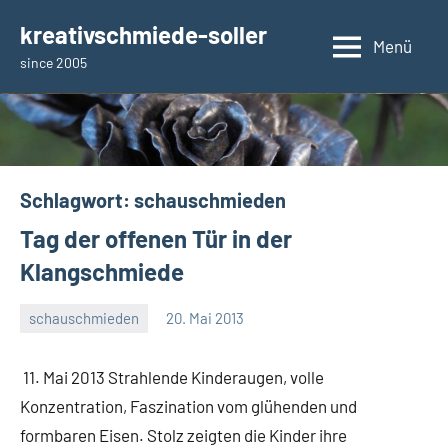
Zum
kreativschmiede-soller
Inhalt
Menü
since 2005
springen
Schlagwort:
schauschmieden
Tag der offenen Tür in der
Klangschmiede
schauschmieden
20. Mai 2013
rene
11. Mai 2013 Strahlende Kinderaugen, volle
Konzentration, Faszination vom glühenden und
formbaren Eisen. Stolz zeigten die Kinder ihre