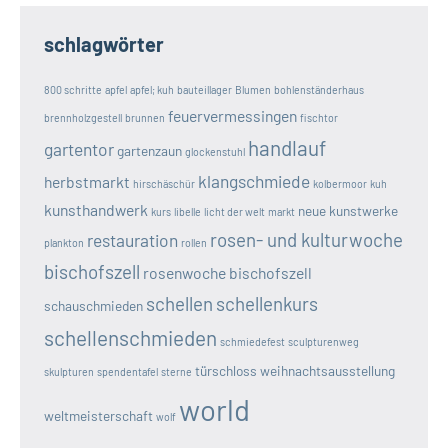
schlagwörter
800 schritte
apfel
apfel; kuh
bauteillager
Blumen
bohlenständerhaus
feuervermessingen
brennholzgestell
brunnen
fischtor
handlauf
gartentor
gartenzaun
glockenstuhl
klangschmiede
herbstmarkt
hirschäschür
kolbermoor
kuh
kunsthandwerk
neue kunstwerke
kurs
libelle
licht der welt
markt
rosen- und kulturwoche
restauration
plankton
rollen
bischofszell
rosenwoche bischofszell
schellen
schellenkurs
schauschmieden
schellenschmieden
schmiedefest
sculpturenweg
türschloss
weihnachtsausstellung
skulpturen
spendentafel
sterne
world
weltmeisterschaft
wolf