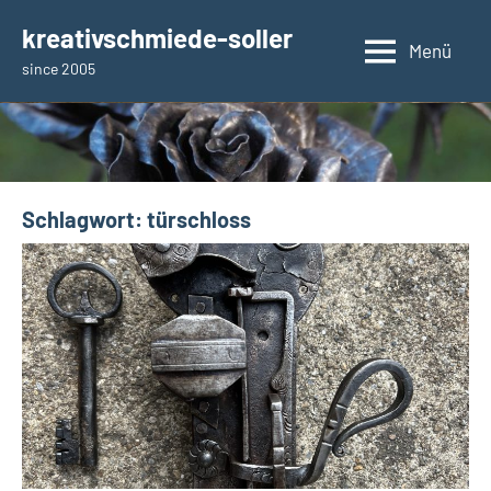
Zum
kreativschmiede-soller
Inhalt
Menü
since 2005
springen
Schlagwort:
türschloss