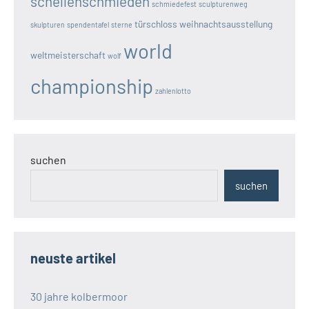
schellenschmieden
schmiedefest
sculpturenweg
türschloss
weihnachtsausstellung
skulpturen
spendentafel
sterne
world
weltmeisterschaft
wolf
championship
zahlenlotto
suchen
suchen
neuste artikel
30 jahre kolbermoor