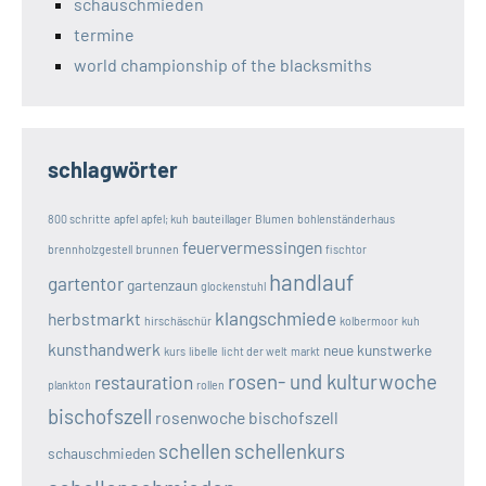
schauschmieden
termine
world championship of the blacksmiths
schlagwörter
800 schritte
apfel
apfel; kuh
bauteillager
Blumen
bohlenständerhaus
feuervermessingen
brennholzgestell
brunnen
fischtor
handlauf
gartentor
gartenzaun
glockenstuhl
klangschmiede
herbstmarkt
hirschäschür
kolbermoor
kuh
kunsthandwerk
neue kunstwerke
kurs
libelle
licht der welt
markt
rosen- und kulturwoche
restauration
plankton
rollen
bischofszell
rosenwoche bischofszell
schellen
schellenkurs
schauschmieden