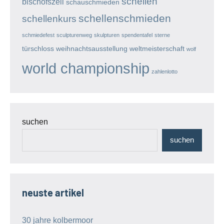
schellen
bischofszell
schauschmieden
schellenschmieden
schellenkurs
schmiedefest
sculpturenweg
skulpturen
spendentafel
sterne
türschloss
weihnachtsausstellung
weltmeisterschaft
wolf
world championship
zahlenlotto
suchen
suchen
neuste artikel
30 jahre kolbermoor