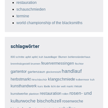
restauration
schauschmieden
termine
world championship of the blacksmiths
schlagwörter
800 schritte
apfel
apfel; kuh
bauteillager
Blumen
bohlenständerhaus
feuervermessingen
brennholzgestell
brunnen
fischtor
handlauf
gartentor
gartenzaun
glockenstuhl
klangschmiede
herbstmarkt
hirschäschür
kolbermoor
kuh
kunsthandwerk
neue
kurs
libelle
licht der welt
markt
rosen- und
restauration
kunstwerke
plankton
rollen
kulturwoche bischofszell
rosenwoche