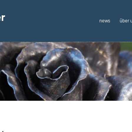
er
news
über 