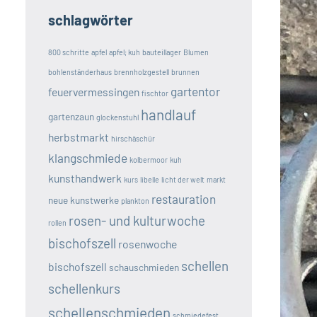
schlagwörter
800 schritte
apfel
apfel; kuh
bauteillager
Blumen
bohlenständerhaus
brennholzgestell
brunnen
gartentor
feuervermessingen
fischtor
handlauf
gartenzaun
glockenstuhl
herbstmarkt
hirschäschür
klangschmiede
kolbermoor
kuh
kunsthandwerk
kurs
libelle
licht der welt
markt
restauration
neue kunstwerke
plankton
rosen- und kulturwoche
rollen
bischofszell
rosenwoche
schellen
bischofszell
schauschmieden
schellenkurs
schellenschmieden
schmiedefest