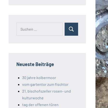
Suchen
Suchen
nach:
Neueste Beiträge
30 jahre kolbermoor
vom gartentor zum fischtor
21. bischofszeller rosen- und
kulturwoche
tag der offenen türen