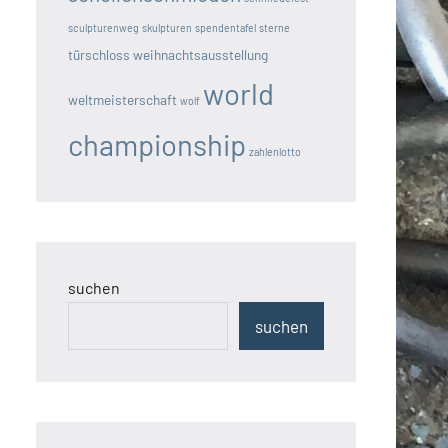
sculpturenweg
skulpturen
spendentafel
sterne
türschloss
weihnachtsausstellung
world
weltmeisterschaft
wolf
championship
zahlenlotto
suchen
suchen