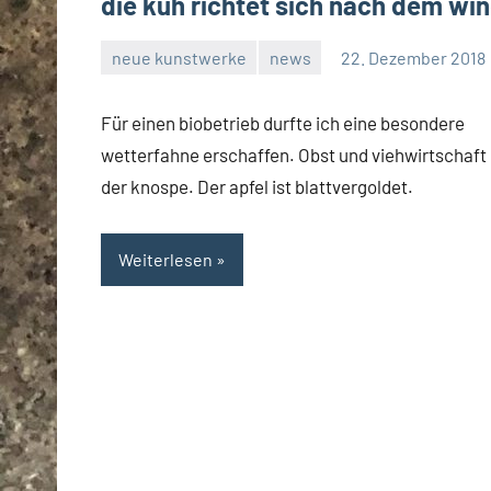
die kuh richtet sich nach dem wi
neue kunstwerke
news
22. Dezember 2018
rene
Für einen biobetrieb durfte ich eine besondere
wetterfahne erschaffen. Obst und viehwirtschaft
der knospe. Der apfel ist blattvergoldet.
Weiterlesen