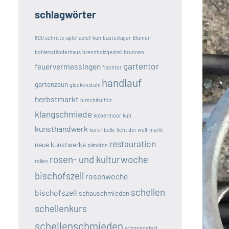
schlagwörter
800 schritte
apfel
apfel; kuh
bauteillager
Blumen
bohlenständerhaus
brennholzgestell
brunnen
gartentor
feuervermessingen
fischtor
handlauf
gartenzaun
glockenstuhl
herbstmarkt
hirschäschür
klangschmiede
kolbermoor
kuh
kunsthandwerk
kurs
libelle
licht der welt
markt
restauration
neue kunstwerke
plankton
rosen- und kulturwoche
rollen
bischofszell
rosenwoche
schellen
bischofszell
schauschmieden
schellenkurs
schellenschmieden
schmiedefest