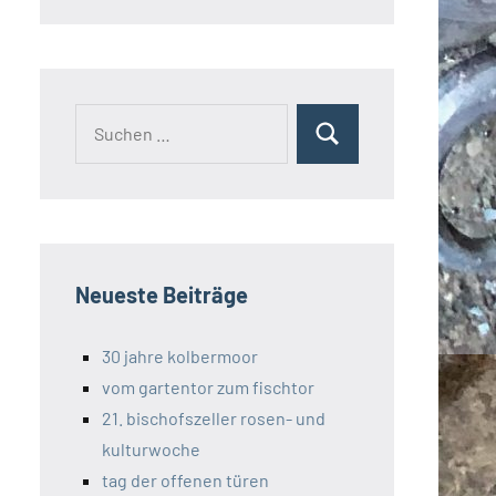
Suchen
Suchen
nach:
Neueste Beiträge
30 jahre kolbermoor
vom gartentor zum fischtor
21. bischofszeller rosen- und
kulturwoche
tag der offenen türen