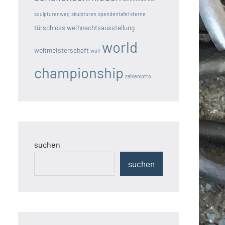
sculpturenweg
skulpturen
spendentafel
sterne
türschloss
weihnachtsausstellung
world
weltmeisterschaft
wolf
championship
zahlenlotto
suchen
suchen