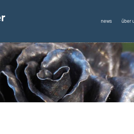
er
news
über 