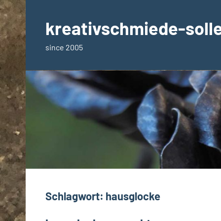
Zum
Inhalt
kreativschmiede-soll
springen
since 2005
Schlagwort:
hausglocke