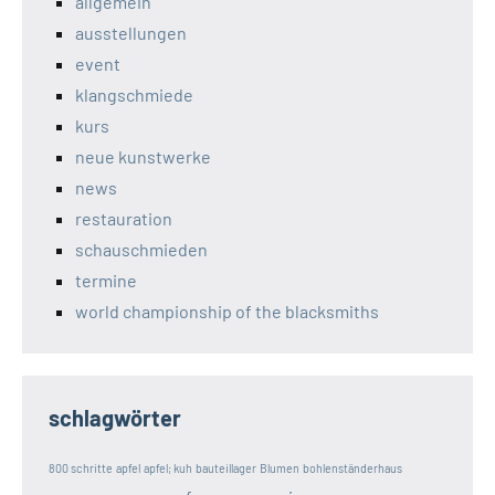
allgemein
ausstellungen
event
klangschmiede
kurs
neue kunstwerke
news
restauration
schauschmieden
termine
world championship of the blacksmiths
schlagwörter
800 schritte
apfel
apfel; kuh
bauteillager
Blumen
bohlenständerhaus