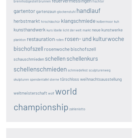
feuervermessingen
brennholzgestell
brunnen
fischtor
handlauf
gartentor
gartenzaun
glockenstuhl
klangschmiede
herbstmarkt
hirschäschür
kolbermoor
kuh
kunsthandwerk
neue kunstwerke
kurs
libelle
licht der welt
markt
rosen- und kulturwoche
restauration
plankton
rollen
bischofszell
rosenwoche bischofszell
schellen
schellenkurs
schauschmieden
schellenschmieden
schmiedefest
sculpturenweg
türschloss
weihnachtsausstellung
skulpturen
spendentafel
sterne
world
weltmeisterschaft
wolf
championship
zahlenlotto