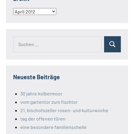
archiv
Suchen
Suchen
nach:
Neueste Beiträge
30 jahre kolbermoor
vom gartentor zum fischtor
21. bischofszeller rosen- und kulturwoche
tag der offenen türen
eine besondere familienschelle