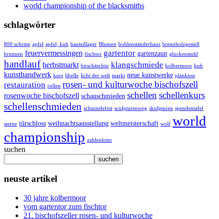
world championship of the blacksmiths
schlagwörter
800 schritte
apfel
apfel; kuh
bauteillager
Blumen
bohlenständerhaus
brennholzgestell
gartentor
feuervermessingen
gartenzaun
brunnen
fischtor
glockenstuhl
handlauf
klangschmiede
herbstmarkt
hirschäschür
kolbermoor
kuh
kunsthandwerk
neue kunstwerke
kurs
libelle
licht der welt
markt
plankton
rosen- und kulturwoche bischofszell
restauration
rollen
schellen
schellenkurs
rosenwoche bischofszell
schauschmieden
schellenschmieden
schmiedefest
sculpturenweg
skulpturen
spendentafel
world
türschloss
weihnachtsausstellung
weltmeisterschaft
sterne
wolf
championship
zahlenlotto
suchen
suchen
neuste artikel
30 jahre kolbermoor
vom gartentor zum fischtor
21. bischofszeller rosen- und kulturwoche