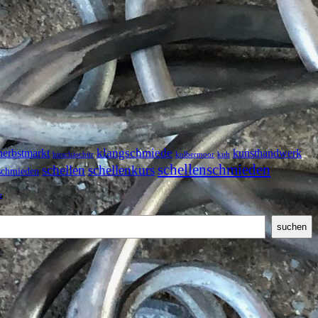
klangschmiede
herbstmarkt
kunsthandwerk
hirschäschür
kolbermoor
kuh
schellenschmieden
schellen
schellenkurs
schmieden
o
suchen