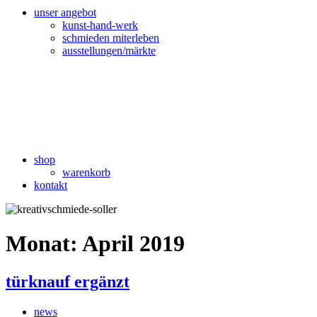
unser angebot
kunst-hand-werk
schmieden miterleben
ausstellungen/märkte
shop
warenkorb
kontakt
Monat:
April 2019
türknauf ergänzt
news