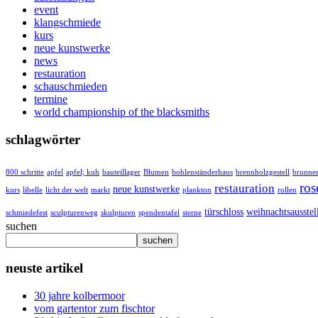
event
klangschmiede
kurs
neue kunstwerke
news
restauration
schauschmieden
termine
world championship of the blacksmiths
schlagwörter
800 schritte
apfel
apfel; kuh
bauteillager
Blumen
bohlenständerhaus
brennholzgestell
brunne
ros
restauration
neue kunstwerke
kurs
libelle
licht der welt
markt
plankton
rollen
türschloss
weihnachtsausstel
schmiedefest
sculpturenweg
skulpturen
spendentafel
sterne
suchen
suchen
neuste artikel
30 jahre kolbermoor
vom gartentor zum fischtor