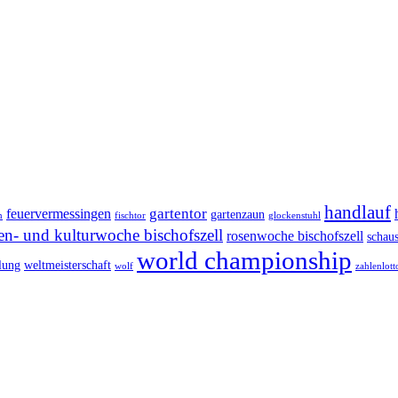
handlauf
gartentor
feuervermessingen
gartenzaun
n
fischtor
glockenstuhl
en- und kulturwoche bischofszell
rosenwoche bischofszell
schau
world championship
lung
weltmeisterschaft
wolf
zahlenlott