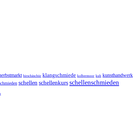
klangschmiede
herbstmarkt
kunsthandwerk
hirschäschür
kolbermoor
kuh
schellenschmieden
schellen
schellenkurs
schmieden
o