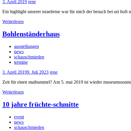
3. April 2019
rene
Ein highlight unserer israelreise war für mich der besuch bei uri hof
Weiterlesen
Bohlenständerhaus
ausstellungen
news
schauschmieden
termine
3. April 2019
9. Juli 2023
rene
Zeit für einen maibummel? Am 5. mai 2019 ist wieder museumssonntag.
Weiterlesen
10 jahre früchte-schmitte
event
news
schauschmieden