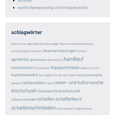
termine
world championship of the blacksmiths
schlagwörter
800 schritte
apfel
apfel; kuh
bauteillager
Blumen
bohlenständerhaus
feuervermessingen
brennholzgestell
brunnen
fischtor
handlauf
gartentor
gartenzaun
glockenstuhl
klangschmiede
herbstmarkt
hirschäschür
kolbermoor
kuh
kunsthandwerk
neue kunstwerke
kurs
libelle
licht der welt
markt
rosen- und kulturwoche
restauration
plankton
rollen
bischofszell
rosenwoche bischofszell
schellen
schellenkurs
schauschmieden
schellenschmieden
schmiedefest
sculpturenweg