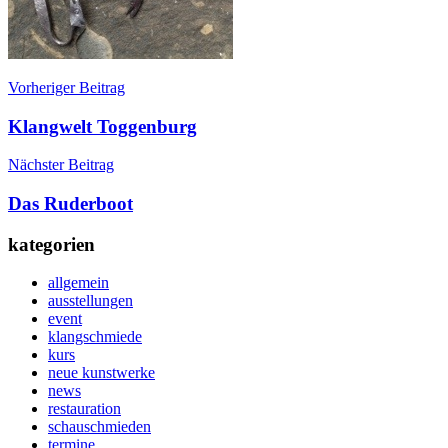
Beitragsnavigation
Vorheriger Beitrag
Klangwelt Toggenburg
Nächster Beitrag
Das Ruderboot
kategorien
allgemein
ausstellungen
event
klangschmiede
kurs
neue kunstwerke
news
restauration
schauschmieden
termine