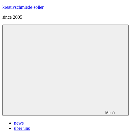
Zum
kreativschmiede-soller
Inhalt
since 2005
springen
Menü
news
über uns