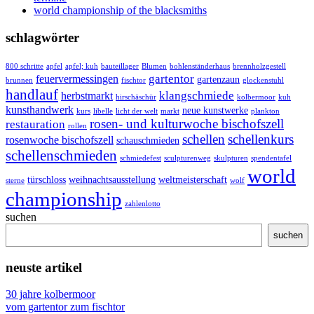
world championship of the blacksmiths
schlagwörter
800 schritte
apfel
apfel; kuh
bauteillager
Blumen
bohlenständerhaus
brennholzgestell
gartentor
feuervermessingen
gartenzaun
brunnen
fischtor
glockenstuhl
handlauf
klangschmiede
herbstmarkt
hirschäschür
kolbermoor
kuh
kunsthandwerk
neue kunstwerke
kurs
libelle
licht der welt
markt
plankton
rosen- und kulturwoche bischofszell
restauration
rollen
schellen
schellenkurs
rosenwoche bischofszell
schauschmieden
schellenschmieden
schmiedefest
sculpturenweg
skulpturen
spendentafel
world
türschloss
weihnachtsausstellung
weltmeisterschaft
sterne
wolf
championship
zahlenlotto
suchen
suchen
neuste artikel
30 jahre kolbermoor
vom gartentor zum fischtor