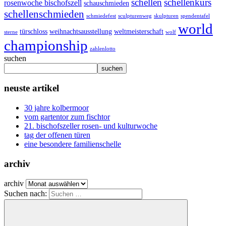
schellen
schellenkurs
rosenwoche bischofszell
schauschmieden
schellenschmieden
schmiedefest
sculpturenweg
skulpturen
spendentafel
world
türschloss
weihnachtsausstellung
weltmeisterschaft
sterne
wolf
championship
zahlenlotto
suchen
suchen
neuste artikel
30 jahre kolbermoor
vom gartentor zum fischtor
21. bischofszeller rosen- und kulturwoche
tag der offenen türen
eine besondere familienschelle
archiv
archiv
Suchen nach: