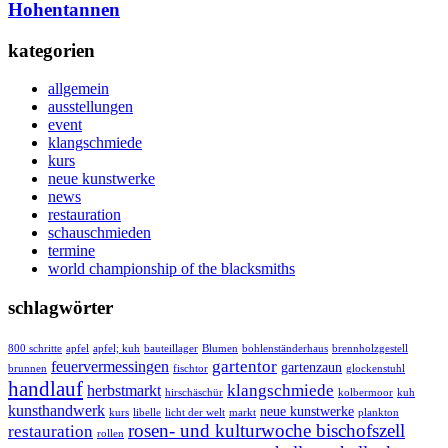
Hohentannen
kategorien
allgemein
ausstellungen
event
klangschmiede
kurs
neue kunstwerke
news
restauration
schauschmieden
termine
world championship of the blacksmiths
schlagwörter
800 schritte
apfel
apfel; kuh
bauteillager
Blumen
bohlenständerhaus
brennholzgestell
gartentor
feuervermessingen
gartenzaun
brunnen
fischtor
glockenstuhl
handlauf
klangschmiede
herbstmarkt
hirschäschür
kolbermoor
kuh
kunsthandwerk
neue kunstwerke
kurs
libelle
licht der welt
markt
plankton
rosen- und kulturwoche bischofszell
restauration
rollen