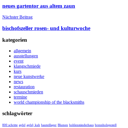
neues gartentor aus altem zaun
Nächster Beitrag
bischofszeller rosen- und kulturwoche
kategorien
allgemein
ausstellungen
event
klangschmiede
kurs
neue kunstwerke
news
restauration
schauschmieden
termine
world championship of the blacksmiths
schlagwörter
800 schritte
apfel
apfel; kuh
bauteillager
Blumen
bohlenständerhaus
brennholzgestell