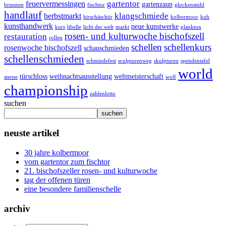
gartentor
feuervermessingen
gartenzaun
brunnen
fischtor
glockenstuhl
handlauf
klangschmiede
herbstmarkt
hirschäschür
kolbermoor
kuh
kunsthandwerk
neue kunstwerke
kurs
libelle
licht der welt
markt
plankton
rosen- und kulturwoche bischofszell
restauration
rollen
schellen
schellenkurs
rosenwoche bischofszell
schauschmieden
schellenschmieden
schmiedefest
sculpturenweg
skulpturen
spendentafel
world
türschloss
weihnachtsausstellung
weltmeisterschaft
sterne
wolf
championship
zahlenlotto
suchen
suchen
neuste artikel
30 jahre kolbermoor
vom gartentor zum fischtor
21. bischofszeller rosen- und kulturwoche
tag der offenen türen
eine besondere familienschelle
archiv