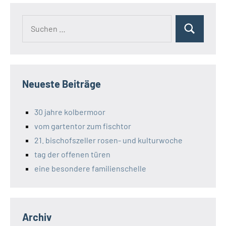
Suchen
Suchen
nach:
Neueste Beiträge
30 jahre kolbermoor
vom gartentor zum fischtor
21. bischofszeller rosen- und kulturwoche
tag der offenen türen
eine besondere familienschelle
Archiv