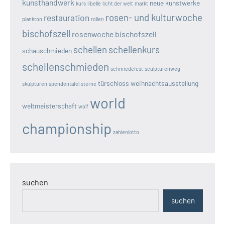
kunsthandwerk
neue kunstwerke
kurs
libelle
licht der welt
markt
rosen- und kulturwoche
restauration
plankton
rollen
bischofszell
rosenwoche bischofszell
schellen
schellenkurs
schauschmieden
schellenschmieden
schmiedefest
sculpturenweg
türschloss
weihnachtsausstellung
skulpturen
spendentafel
sterne
world
weltmeisterschaft
wolf
championship
zahlenlotto
suchen
suchen