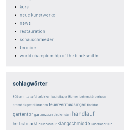
kurs
neue kunstwerke
news
restauration
schauschmieden
termine
world championship of the blacksmiths
schlagwörter
800 schritte
apfel
apfel; kuh
bauteillager
Blumen
bohlenständerhaus
feuervermessingen
brennholzgestell
brunnen
fischtor
handlauf
gartentor
gartenzaun
glockenstuhl
klangschmiede
herbstmarkt
hirschäschür
kolbermoor
kuh