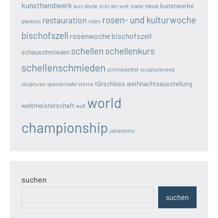
kunsthandwerk
neue kunstwerke
kurs
libelle
licht der welt
markt
rosen- und kulturwoche
restauration
plankton
rollen
bischofszell
rosenwoche bischofszell
schellen
schellenkurs
schauschmieden
schellenschmieden
schmiedefest
sculpturenweg
türschloss
weihnachtsausstellung
skulpturen
spendentafel
sterne
world
weltmeisterschaft
wolf
championship
zahlenlotto
suchen
suchen