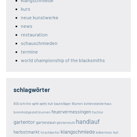
klangschmiede
kurs
neue kunstwerke
news
restauration
schauschmieden
termine
world championship of the blacksmiths
schlagwörter
800 schritte
apfel
apfel; kuh
bauteillager
Blumen
bohlenständerhaus
feuervermessingen
brennholzgestell
brunnen
fischtor
handlauf
gartentor
gartenzaun
glockenstuhl
klangschmiede
herbstmarkt
hirschäschür
kolbermoor
kuh