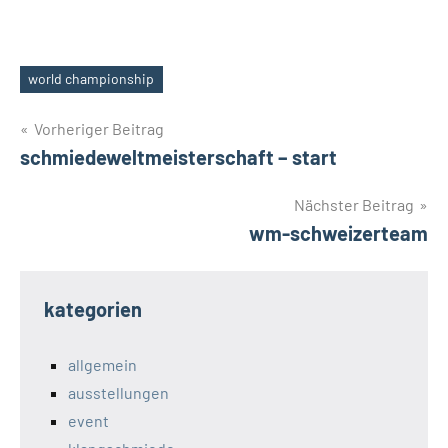
world championship
Schlagwörter
Beitragsnavigation
Vorheriger Beitrag
schmiedeweltmeisterschaft – start
Nächster Beitrag
wm-schweizerteam
kategorien
allgemein
ausstellungen
event