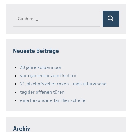
Suchen
Suchen
nach:
Neueste Beiträge
30 jahre kolbermoor
vom gartentor zum fischtor
21. bischofszeller rosen- und kulturwoche
tag der offenen türen
eine besondere familienschelle
Archiv