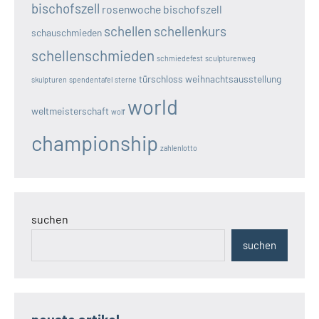
bischofszell
rosenwoche bischofszell
schellen
schellenkurs
schauschmieden
schellenschmieden
schmiedefest
sculpturenweg
türschloss
weihnachtsausstellung
skulpturen
spendentafel
sterne
world
weltmeisterschaft
wolf
championship
zahlenlotto
suchen
suchen