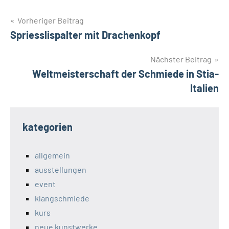
Beitragsnavigation
Vorheriger Beitrag
Spriesslispalter mit Drachenkopf
Nächster Beitrag
Weltmeisterschaft der Schmiede in Stia-
Italien
kategorien
allgemein
ausstellungen
event
klangschmiede
kurs
neue kunstwerke