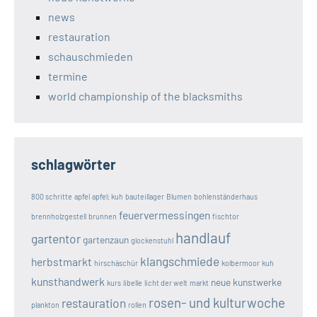
news
restauration
schauschmieden
termine
world championship of the blacksmiths
schlagwörter
800 schritte
apfel
apfel; kuh
bauteillager
Blumen
bohlenständerhaus
feuervermessingen
brennholzgestell
brunnen
fischtor
handlauf
gartentor
gartenzaun
glockenstuhl
klangschmiede
herbstmarkt
hirschäschür
kolbermoor
kuh
kunsthandwerk
neue kunstwerke
kurs
libelle
licht der welt
markt
rosen- und kulturwoche
restauration
plankton
rollen