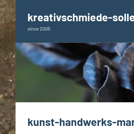
Zum
Inhalt
kreativschmiede-soll
springen
since 2005
kunst-handwerks-ma