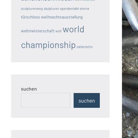
sculpturenweg
skulpturen
spendentafel
sterne
türschloss
weihnachtsausstellung
world
weltmeisterschaft
wolf
championship
zahlenlotto
suchen
suchen