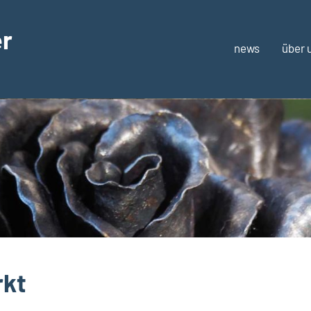
er
news
über 
rkt