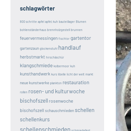
schlagwörter
800 schritte
apfel
apfel; kuh
bauteillager
Blumen
bohlenständerhaus
brennholzgestell
brunnen
gartentor
feuervermessingen
fischtor
handlauf
gartenzaun
glockenstuhl
herbstmarkt
hirschäschür
klangschmiede
kolbermoor
kuh
kunsthandwerk
kurs
libelle
licht der welt
markt
restauration
neue kunstwerke
plankton
rosen- und kulturwoche
rollen
bischofszell
rosenwoche
schellen
bischofszell
schauschmieden
schellenkurs
schellenschmieden
schmiedefest