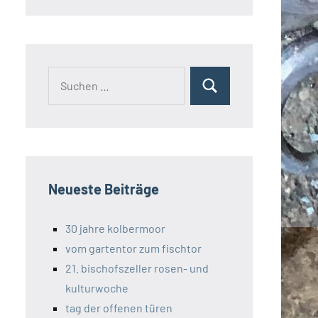
Suchen
Suchen
nach:
Neueste Beiträge
30 jahre kolbermoor
vom gartentor zum fischtor
21. bischofszeller rosen- und
kulturwoche
tag der offenen türen