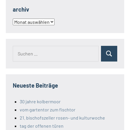
archiv
archiv
Suchen
Suchen
nach:
Neueste Beiträge
30 jahre kolbermoor
vom gartentor zum fischtor
21. bischofszeller rosen- und kulturwoche
tag der offenen türen