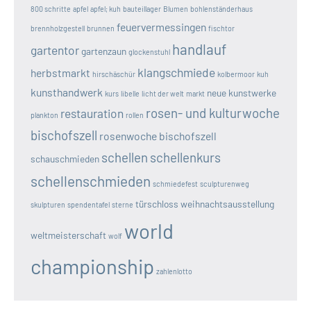
800 schritte
apfel
apfel; kuh
bauteillager
Blumen
bohlenständerhaus
feuervermessingen
brennholzgestell
brunnen
fischtor
handlauf
gartentor
gartenzaun
glockenstuhl
klangschmiede
herbstmarkt
hirschäschür
kolbermoor
kuh
kunsthandwerk
neue kunstwerke
kurs
libelle
licht der welt
markt
rosen- und kulturwoche
restauration
plankton
rollen
bischofszell
rosenwoche bischofszell
schellen
schellenkurs
schauschmieden
schellenschmieden
schmiedefest
sculpturenweg
türschloss
weihnachtsausstellung
skulpturen
spendentafel
sterne
world
weltmeisterschaft
wolf
championship
zahlenlotto