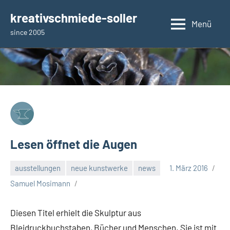
Zum
kreativschmiede-soller
Inhalt
Menü
since 2005
springen
Lesen öffnet die Augen
ausstellungen
neue kunstwerke
news
1. März 2016
Samuel Mosimann
Diesen Titel erhielt die Skulptur aus
Bleidruckbuchstaben, Bücher und Menschen. Sie ist mit