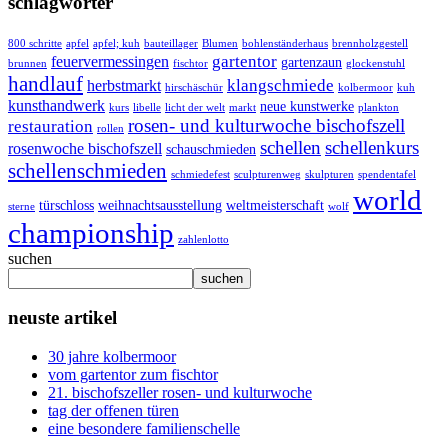
schlagwörter
800 schritte
apfel
apfel; kuh
bauteillager
Blumen
bohlenständerhaus
brennholzgestell
gartentor
feuervermessingen
gartenzaun
brunnen
fischtor
glockenstuhl
handlauf
klangschmiede
herbstmarkt
hirschäschür
kolbermoor
kuh
kunsthandwerk
neue kunstwerke
kurs
libelle
licht der welt
markt
plankton
rosen- und kulturwoche bischofszell
restauration
rollen
schellen
schellenkurs
rosenwoche bischofszell
schauschmieden
schellenschmieden
schmiedefest
sculpturenweg
skulpturen
spendentafel
world
türschloss
weihnachtsausstellung
weltmeisterschaft
sterne
wolf
championship
zahlenlotto
suchen
suchen
neuste artikel
30 jahre kolbermoor
vom gartentor zum fischtor
21. bischofszeller rosen- und kulturwoche
tag der offenen türen
eine besondere familienschelle